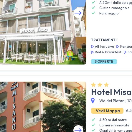
A 30mt dalla spiag
Cucina romagnola
Parcheggio
Guarda tutte le foto
TRATTAMENTI
All Inclusive
Pensio
Bed & Breakfast
So
3
OFFERTE
Hotel Mis
Via dei Platani, 1
A 5
Vedi Mappa
A 50 m dal mare
Camere rinnovate
Ospitalità romagno