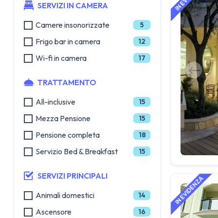
SERVIZI IN CAMERA
Camere insonorizzate
5
Frigo bar in camera
12
Wi-fi in camera
17
TRATTAMENTO
All-inclusive
15
Mezza Pensione
15
Pensione completa
18
Servizio Bed & Breakfast
15
SERVIZI PRINCIPALI
Animali domestici
14
Ascensore
16