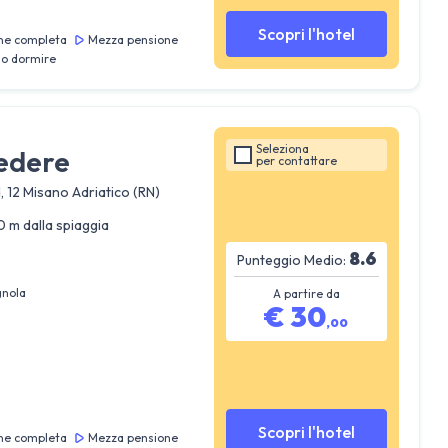
Scopri l'hotel
ne completa
Mezza pensione
lo dormire
Seleziona
edere
per
contattare
, 12 Misano Adriatico (RN)
0 m dalla spiaggia
8.6
Punteggio Medio:
gnola
A partire da
€
30
,
00
Scopri l'hotel
ne completa
Mezza pensione