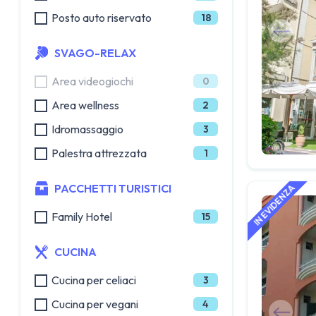
Posto auto riservato
18
SVAGO-RELAX
Area videogiochi
0
Area wellness
2
Idromassaggio
3
Palestra attrezzata
1
PACCHETTI TURISTICI
Family Hotel
15
CUCINA
Cucina per celiaci
3
Cucina per vegani
4