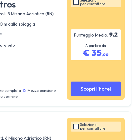
Seleziona
tros
per
contattare
oli, 5 Misano Adriatico (RN)
0 m dalla spiaggia
9.2
e
Punteggio Medio:
gratuito
A partire da
€
35
,
00
Scopri l'hotel
ne completa
Mezza pensione
lo dormire
Seleziona
per
contattare
d, 6 Misano Adriatico (RN)