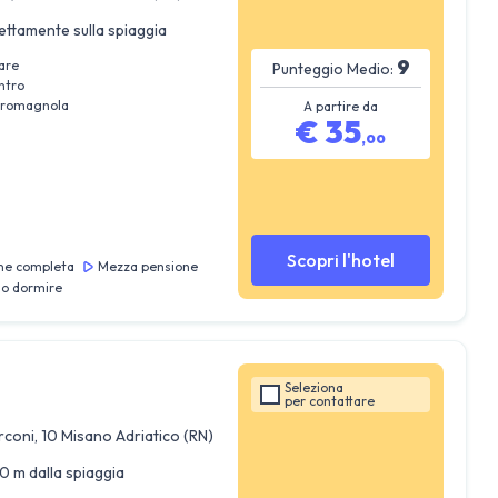
ettamente sulla spiaggia
9
are
Punteggio Medio:
ntro
e romagnola
A partire da
€
35
,
00
Scopri l'hotel
ne completa
Mezza pensione
lo dormire
Seleziona
per
contattare
coni, 10 Misano Adriatico (RN)
0 m dalla spiaggia