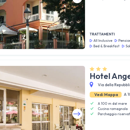
Guarda tutte le foto
TRATTAMENTI
All Inclusive
Pensio
Bed & Breakfast
So
Hotel Ang
Via della Repubbli
A 1
Vedi Mappa
A 100 m dal mare
Cucina romagnola
Parcheggio riserva
Guarda tutte le foto