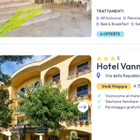
TRATTAMENTI
All Inclusive
Pensio
Bed & Breakfast
So
4
OFFERTE
S
Hotel Vann
Via della Repubbl
A 1
Vedi Mappa
Vicinissimo al mare
Gestione familiare 
Parcheggio gratuit
Guarda tutte le foto