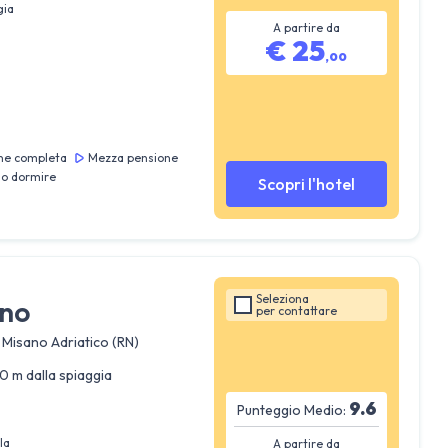
gia
A partire da
€
25
,
00
ne completa
Mezza pensione
lo dormire
Scopri l'hotel
Seleziona
ano
per
contattare
0 Misano Adriatico (RN)
0 m dalla spiaggia
9.6
Punteggio Medio:
la
A partire da