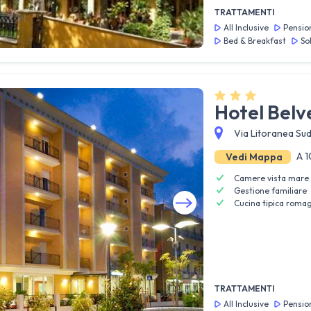
TRATTAMENTI
All Inclusive
Pensio
Bed & Breakfast
So
Hotel Belv
Via Litoranea Sud
A 1
Vedi Mappa
Camere vista mare
Gestione familiare
Cucina tipica roma
Guarda tutte le foto
TRATTAMENTI
All Inclusive
Pensio