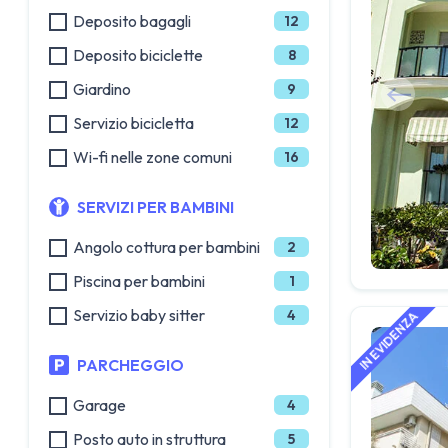
Deposito bagagli
12
Deposito biciclette
8
Giardino
9
Servizio bicicletta
12
Wi-fi nelle zone comuni
16
SERVIZI PER BAMBINI
Angolo cottura per bambini
2
Piscina per bambini
1
Servizio baby sitter
4
PARCHEGGIO
Garage
4
Posto auto in struttura
5