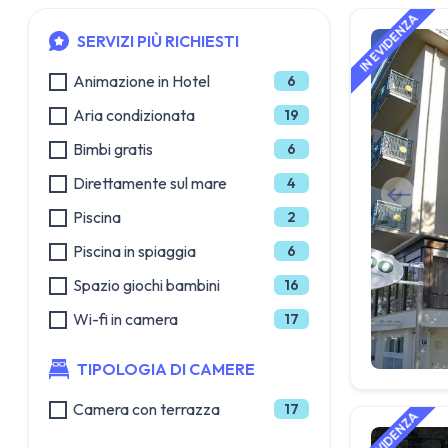
SERVIZI PIÙ RICHIESTI
Animazione in Hotel
6
Aria condizionata
19
Bimbi gratis
6
Direttamente sul mare
4
Piscina
2
Piscina in spiaggia
6
Spazio giochi bambini
16
Wi-fi in camera
17
TIPOLOGIA DI CAMERE
Camera con terrazza
17