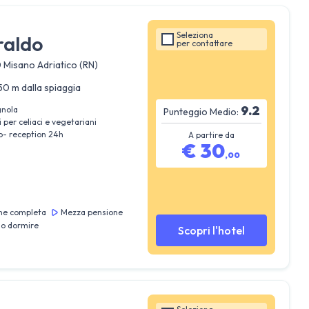
Seleziona
raldo
per
contattare
0 Misano Adriatico (RN)
50 m dalla spiaggia
9.2
gnola
Punteggio Medio:
 per celiaci e vegetariani
o- reception 24h
A partire da
€
30
,
00
ne completa
Mezza pensione
lo dormire
Scopri l'hotel