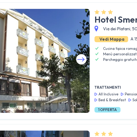
Hotel Sme
Via dei Platani, 5
A 1
Vedi Mappa
Cucina tipica roma
Menù personalizzati
Parcheggio gratuit
Guarda tutte le foto
TRATTAMENTI
All Inclusive
Pensio
Bed & Breakfast
So
1
OFFERTA