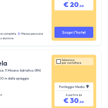
€
20
,
00
Scopri l'hotel
ne completa
Mezza pensione
lo dormire
Seleziona
ela
per
contattare
ca, 11 Misano Adriatico (RN)
00 m dalla spiaggia
9
Punteggio Medio:
to
A partire da
€
30
,
00