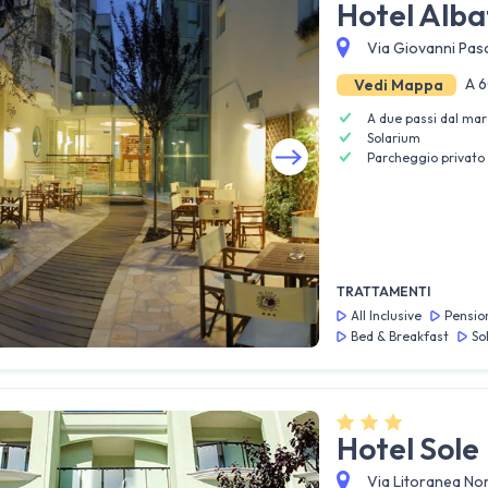
Hotel Alba
Via Giovanni Pasc
A 6
Vedi Mappa
A due passi dal mar
Solarium
Parcheggio privato 
Guarda tutte le foto
TRATTAMENTI
All Inclusive
Pensio
Bed & Breakfast
So
Hotel Sole
Via Litoranea Nor