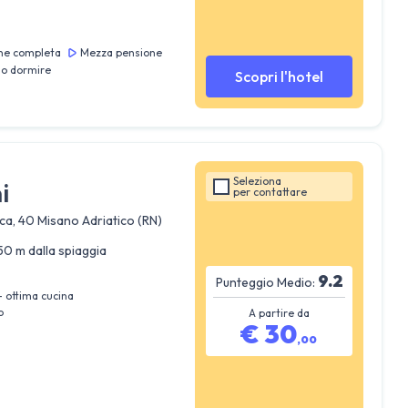
ne completa
Mezza pensione
lo dormire
Scopri l'hotel
Seleziona
i
per
contattare
ica, 40 Misano Adriatico (RN)
50 m dalla spiaggia
9.2
Punteggio Medio:
- ottima cucina
o
A partire da
€
30
,
00