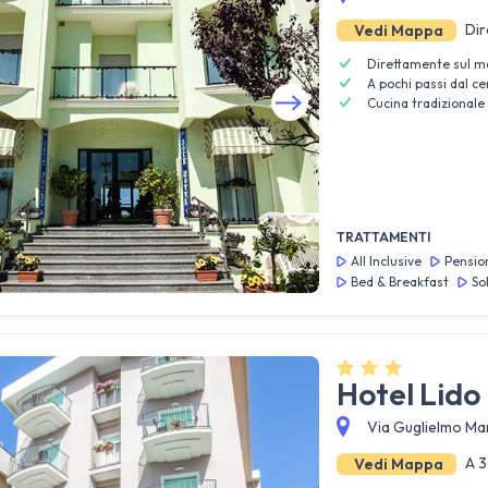
Dir
Vedi Mappa
Direttamente sul m
A pochi passi dal ce
Cucina tradizional
Guarda tutte le foto
TRATTAMENTI
All Inclusive
Pensio
Bed & Breakfast
So
Hotel Lido
Via Guglielmo Mar
A 3
Vedi Mappa