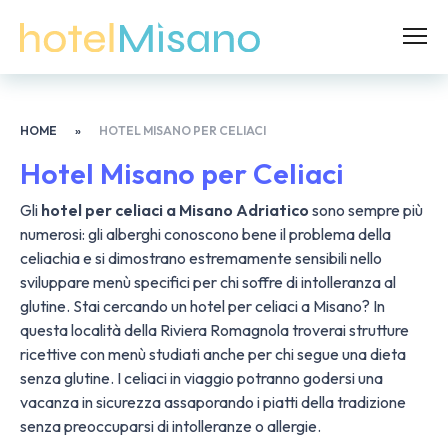
HOME
»
HOTEL MISANO PER CELIACI
Hotel Misano per Celiaci
Gli
hotel per celiaci a Misano Adriatico
sono sempre più
numerosi: gli alberghi conoscono bene il problema della
celiachia e si dimostrano estremamente sensibili nello
sviluppare menù specifici per chi soffre di intolleranza al
glutine. Stai cercando un hotel per celiaci a Misano? In
questa località della Riviera Romagnola troverai strutture
ricettive con menù studiati anche per chi segue una dieta
senza glutine. I celiaci in viaggio potranno godersi una
vacanza in sicurezza assaporando i piatti della tradizione
senza preoccuparsi di intolleranze o allergie.