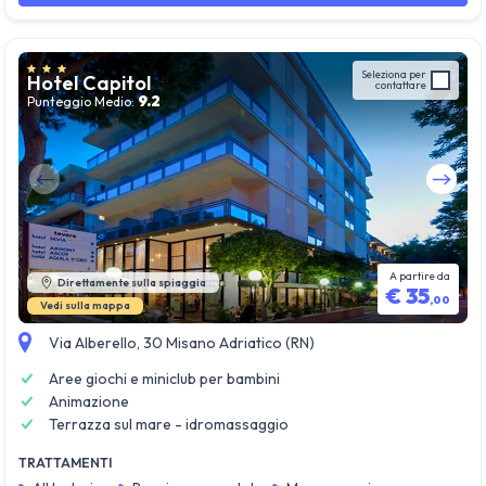
Seleziona per
Hotel Capitol
contattare
9.2
Punteggio Medio:
Guarda tutte le foto
A partire da
Direttamente sulla spiaggia
€
35
,
00
Vedi sulla mappa
Via Alberello, 30 Misano Adriatico (RN)
Aree giochi e miniclub per bambini
Animazione
Terrazza sul mare - idromassaggio
TRATTAMENTI