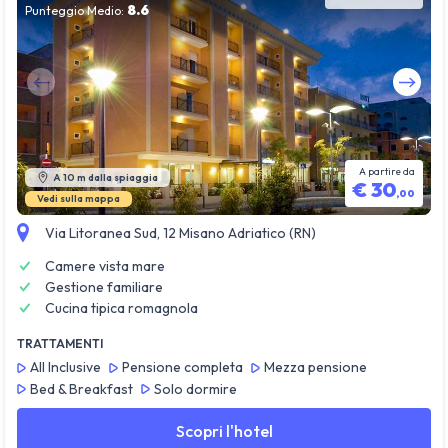
8.6
Punteggio Medio:
Guarda tutte le foto
A partire da
A 10 m dalla spiaggia
€
30
,
00
Vedi sulla mappa
Via Litoranea Sud, 12 Misano Adriatico (RN)
Camere vista mare
Gestione familiare
Cucina tipica romagnola
TRATTAMENTI
All Inclusive
Pensione completa
Mezza pensione
Bed & Breakfast
Solo dormire
Scopri l'hotel