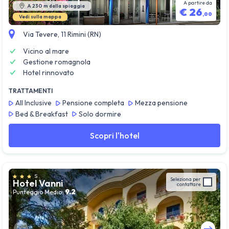
A partire da
A 230 m dalla spiaggia
€
26
,
00
Vedi sulla mappa
Via Tevere, 11 Rimini (RN)
Vicino al mare
Gestione romagnola
Hotel rinnovato
TRATTAMENTI
All Inclusive
Pensione completa
Mezza pensione
Bed & Breakfast
Solo dormire
Scopri l'hotel
S
Seleziona per
Hotel Vanni
contattare
9.2
Punteggio Medio: