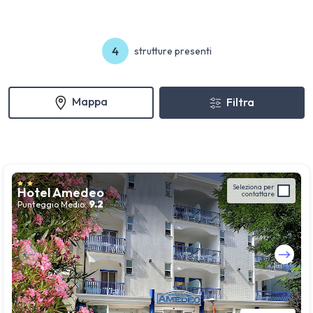
4
strutture presenti
Mappa
Filtra
Seleziona per
Hotel Amedeo
contattare
9.2
Punteggio Medio:
Guarda tutte le foto