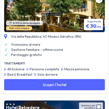
Guarda tutte le foto
A partire da
A 150 m dalla spiaggia
€
30
,
00
Vedi sulla mappa
Via della Repubblica, 40 Misano Adriatico (RN)
Vicinissimo al mare
Gestione familiare - ottima cucina
Parcheggio gratuito
TRATTAMENTI
All Inclusive
Pensione completa
Mezza pensione
Bed & Breakfast
Solo dormire
Scopri l'hotel
Seleziona per
Hotel Belvedere
contattare